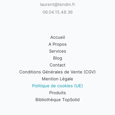
laurent@tendm.fr
Si vous avez une plainte concernant la façon dont nous traitons
06.04.15.48.36
vos données, nous aimerions en être informés, mais vous avez
également le droit de déposer une plainte auprès de l’autorité
de contrôle (l’autorité chargée de la protection des données).
Accueil
10. Coordonnées
A Propos
Services
Pour des questions et/ou des commentaires sur notre politique
Blog
de cookies et cette déclaration, veuillez nous contacter en
Contact
utilisant les coordonnées suivantes :
Conditions Générales de Vente (CGV)
TendM
Mention Légale
Le chiron 44310 Saint Lumine de Coutais
Politique de cookies (UE)
France
Produits
Site web :
https://tendm.fr
Bibliothèque TopSolid
E-mail :
laurent@
tendm.fr
Numéro de téléphone : 0604154836