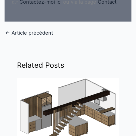
👉
Contactez-moi ici
ou via la page
Contact
←
Article précédent
Related Posts