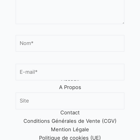
accompagnement personnalisé.
Contactez-nous
Nom*
laurent@tendm.fr
06.04.15.48.36
E-
mail*
Accueil
A Propos
Services
Site
Blog
Contact
Conditions Générales de Vente (CGV)
Enregistrer mon nom, mon e-mail et
Mention Légale
mon site dans le navigateur pour mon
Politique de cookies (UE)