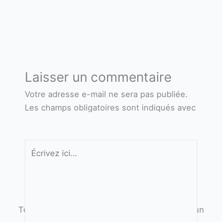
Laisser un commentaire
Votre adresse e-mail ne sera pas publiée.
Les champs obligatoires sont indiqués avec
*
Écrivez
TendM
ici…
44310 Saint Lumine de coutais
À propos de nous
TendM, votre partenaire d'agencement pour un